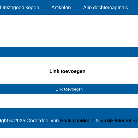
Linktegoed kopen
Artikelen
Alle dochterpagina's
Link toevoegen
Link toevoegen
ight © 2025 Onderdeel van
BaakmanMedia
&
Vrolijk Internet S