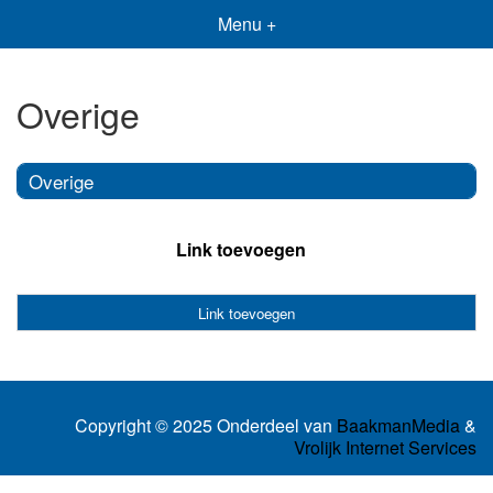
Menu +
Overige
Overige
Link toevoegen
Link toevoegen
Copyright © 2025 Onderdeel van
BaakmanMedia
&
Vrolijk Internet Services